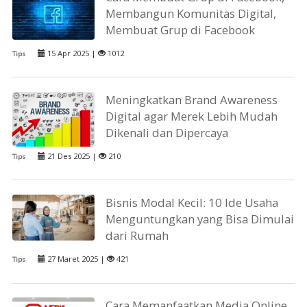
Membangun Komunitas Digital,
Membuat Grup di Facebook
15 Apr 2025 |
1012
Tips
Meningkatkan Brand Awareness
Digital agar Merek Lebih Mudah
Dikenali dan Dipercaya
21 Des 2025 |
210
Tips
Bisnis Modal Kecil: 10 Ide Usaha
Menguntungkan yang Bisa Dimulai
dari Rumah
27 Maret 2025 |
421
Tips
Cara Memanfaatkan Media Online