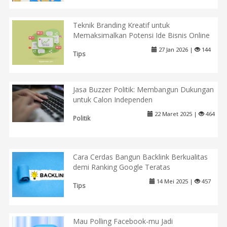
Teknik Branding Kreatif untuk
Memaksimalkan Potensi Ide Bisnis Online
27 Jan 2026 |
144
Tips
Jasa Buzzer Politik: Membangun Dukungan
untuk Calon Independen
22 Maret 2025 |
464
Politik
Cara Cerdas Bangun Backlink Berkualitas
demi Ranking Google Teratas
14 Mei 2025 |
457
Tips
Mau Polling Facebook-mu Jadi