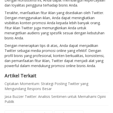
Dengan konsistensi ini, Anda dapat membangun kepercayaan
dan loyalitas pengguna terhadap bisnis Anda.
Terakhir, manfaatkan fitur iklan yang disediakan oleh Twitter.
Dengan menggunakan iklan, Anda dapat meningkatkan
visibilitas konten promosi Anda kepada lebih banyak orang.
Fitur iklan Twitter juga memungkinkan Anda untuk
menargetkan audiens yang spesifik sesuai dengan kebutuhan
bisnis Anda.
Dengan menerapkan tips di atas, Anda dapat menjadikan
Twitter sebagai media promosi online yang efektif. Dengan
profil bisnis yang profesional, konten berkualitas, konsistensi,
dan pemanfaatan fitur iklan, Twitter dapat menjadi alat yang
powerful dalam mendukung promosi online bisnis Anda.
Artikel Terkait
Ciptakan Momentum: Strategi Posting Twitter yang
Mengundang Respons Besar
Jasa Buzzer Twitter: Analisis Sentimen untuk Memahami Opini
Publik