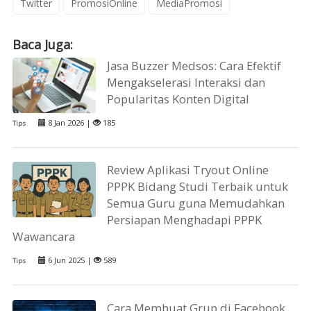
Twitter
PromosiOnline
MediaPromosi
Baca Juga:
Jasa Buzzer Medsos: Cara Efektif
Mengakselerasi Interaksi dan
Popularitas Konten Digital
8 Jan 2026 |
185
Tips
Review Aplikasi Tryout Online
PPPK Bidang Studi Terbaik untuk
Semua Guru guna Memudahkan
Persiapan Menghadapi PPPK
Wawancara
6 Jun 2025 |
589
Tips
Cara Membuat Grup di Facebook,