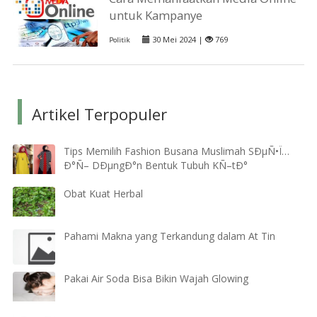
untuk Kampanye
30 Mei 2024 |
769
Politik
Artikel Terpopuler
Tips Memilih Fashion Busana Muslimah SÐµÑ•Ï…
Ð°Ñ– DÐµngÐ°n Bentuk Tubuh KÑ–tÐ°
Obat Kuat Herbal
Pahami Makna yang Terkandung dalam At Tin
Pakai Air Soda Bisa Bikin Wajah Glowing