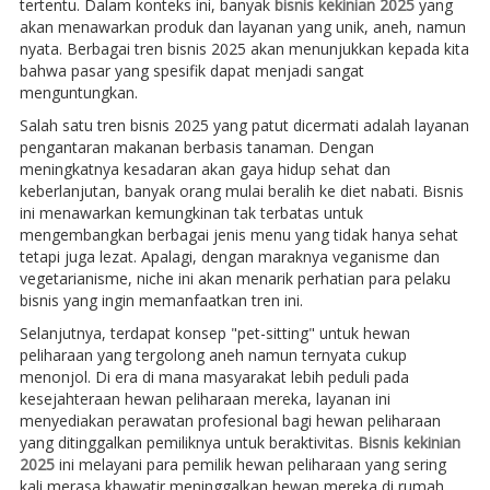
tertentu. Dalam konteks ini, banyak
bisnis kekinian 2025
yang
akan menawarkan produk dan layanan yang unik, aneh, namun
nyata. Berbagai tren bisnis 2025 akan menunjukkan kepada kita
bahwa pasar yang spesifik dapat menjadi sangat
menguntungkan.
Salah satu tren bisnis 2025 yang patut dicermati adalah layanan
pengantaran makanan berbasis tanaman. Dengan
meningkatnya kesadaran akan gaya hidup sehat dan
keberlanjutan, banyak orang mulai beralih ke diet nabati. Bisnis
ini menawarkan kemungkinan tak terbatas untuk
mengembangkan berbagai jenis menu yang tidak hanya sehat
tetapi juga lezat. Apalagi, dengan maraknya veganisme dan
vegetarianisme, niche ini akan menarik perhatian para pelaku
bisnis yang ingin memanfaatkan tren ini.
Selanjutnya, terdapat konsep "pet-sitting" untuk hewan
peliharaan yang tergolong aneh namun ternyata cukup
menonjol. Di era di mana masyarakat lebih peduli pada
kesejahteraan hewan peliharaan mereka, layanan ini
menyediakan perawatan profesional bagi hewan peliharaan
yang ditinggalkan pemiliknya untuk beraktivitas.
Bisnis kekinian
2025
ini melayani para pemilik hewan peliharaan yang sering
kali merasa khawatir meninggalkan hewan mereka di rumah