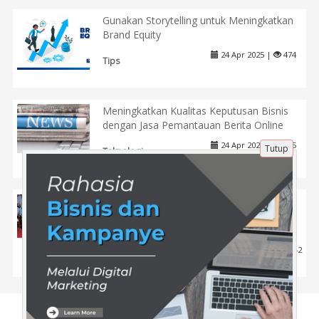
Gunakan Storytelling untuk Meningkatkan
Brand Equity
24 Apr 2025 |
474
Tips
Meningkatkan Kualitas Keputusan Bisnis
dengan Jasa Pemantauan Berita Online
24 Apr 2025 |
455
Tutup
Teknologi
Mengapa Sutiyoso Menganggap Prabowo
Lebih Emosian Dibandin Anies Baswedan?
Simak Penjelasannya Disini!
9 Feb 2024 |
1542
Politik
Tentang Kami