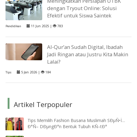
Meningkatkan Persiapan UTBK
dengan Tryout Online: Solusi
Efektif untuk Siswa Saintek
11 Jun 2025 |
783
Pendidikan
Al-Qur’an Sudah Digital, Ibadah
Jadi Ringan atau Justru Kita Makin
Lalai?
5 Jan 2026 |
184
Tips
Artikel Terpopuler
Tips Memilih Fashion Busana Muslimah SÐµÑ•Ï…
Ð°Ñ– DÐµngÐ°n Bentuk Tubuh KÑ–tÐ°