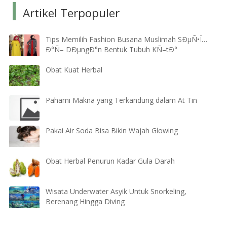
Artikel Terpopuler
Tips Memilih Fashion Busana Muslimah SÐµÑ•Ï…
Ð°Ñ– DÐµngÐ°n Bentuk Tubuh KÑ–tÐ°
Obat Kuat Herbal
Pahami Makna yang Terkandung dalam At Tin
Pakai Air Soda Bisa Bikin Wajah Glowing
Obat Herbal Penurun Kadar Gula Darah
Wisata Underwater Asyik Untuk Snorkeling,
Berenang Hingga Diving