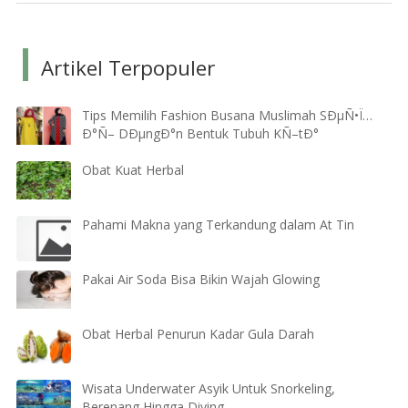
Artikel Terpopuler
Tips Memilih Fashion Busana Muslimah SÐµÑ•Ï…
Ð°Ñ– DÐµngÐ°n Bentuk Tubuh KÑ–tÐ°
Obat Kuat Herbal
Pahami Makna yang Terkandung dalam At Tin
Pakai Air Soda Bisa Bikin Wajah Glowing
Obat Herbal Penurun Kadar Gula Darah
Wisata Underwater Asyik Untuk Snorkeling,
Berenang Hingga Diving