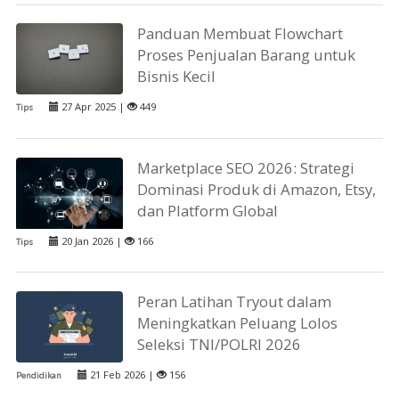
Panduan Membuat Flowchart
Proses Penjualan Barang untuk
Bisnis Kecil
27 Apr 2025 |
449
Tips
Marketplace SEO 2026: Strategi
Dominasi Produk di Amazon, Etsy,
dan Platform Global
20 Jan 2026 |
166
Tips
Peran Latihan Tryout dalam
Meningkatkan Peluang Lolos
Seleksi TNI/POLRI 2026
21 Feb 2026 |
156
Pendidikan