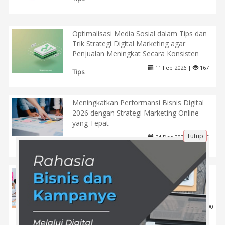
Optimalisasi Media Sosial dalam Tips dan
Trik Strategi Digital Marketing agar
Penjualan Meningkat Secara Konsisten
11 Feb 2026 |
167
Tips
Meningkatkan Performansi Bisnis Digital
2026 dengan Strategi Marketing Online
yang Tepat
Tutup
24 Des 2025 |
196
Tips
Penjualan Tetap Stagnan Meski Promosi
Online Sudah Gencar? Ini Alasan Anda
Perlu Jasa Online Marketing
29 Des 2025 |
190
Tips