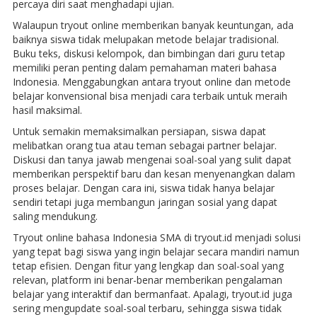
percaya diri saat menghadapi ujian.
Walaupun tryout online memberikan banyak keuntungan, ada
baiknya siswa tidak melupakan metode belajar tradisional.
Buku teks, diskusi kelompok, dan bimbingan dari guru tetap
memiliki peran penting dalam pemahaman materi bahasa
Indonesia. Menggabungkan antara tryout online dan metode
belajar konvensional bisa menjadi cara terbaik untuk meraih
hasil maksimal.
Untuk semakin memaksimalkan persiapan, siswa dapat
melibatkan orang tua atau teman sebagai partner belajar.
Diskusi dan tanya jawab mengenai soal-soal yang sulit dapat
memberikan perspektif baru dan kesan menyenangkan dalam
proses belajar. Dengan cara ini, siswa tidak hanya belajar
sendiri tetapi juga membangun jaringan sosial yang dapat
saling mendukung.
Tryout online bahasa Indonesia SMA di tryout.id menjadi solusi
yang tepat bagi siswa yang ingin belajar secara mandiri namun
tetap efisien. Dengan fitur yang lengkap dan soal-soal yang
relevan, platform ini benar-benar memberikan pengalaman
belajar yang interaktif dan bermanfaat. Apalagi, tryout.id juga
sering mengupdate soal-soal terbaru, sehingga siswa tidak