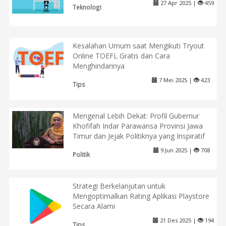
27 Apr 2025 |
459
Teknologi
Kesalahan Umum saat Mengikuti Tryout
Online TOEFL Gratis dan Cara
Menghindarinya
7 Mei 2025 |
423
Tips
Mengenal Lebih Dekat: Profil Gubernur
Khofifah Indar Parawansa Provinsi Jawa
Timur dan Jejak Politiknya yang Inspiratif
9 Jun 2025 |
708
Politik
Strategi Berkelanjutan untuk
Mengoptimalkan Rating Aplikasi Playstore
Secara Alami
21 Des 2025 |
194
Tips