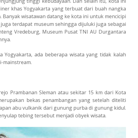
njungjung tinggi kebudayaan. Dan selain itu, kota ini
liner khas Yogyakarta yang terbuat dari buah nangka
 Banyak wisatawan datang ke kota ini untuk mencicipi
a juga terdapat museum sehingga dijuluki juga sebagai
enteng Vredeburg, Museum Pusat TNI AU Durgantara
nnya.
a Yogyakarta, ada beberapa wisata yang tidak kalah
ti-mainstream.
irejo Prambanan Sleman atau sekitar 15 km dari Kota
merupakan bekas penambangan yang setelah diteliti
ndapan abu vulkanik dari gunung purba di gunung kidul.
nyulap tebing tersebut menjadi obyek wisata.