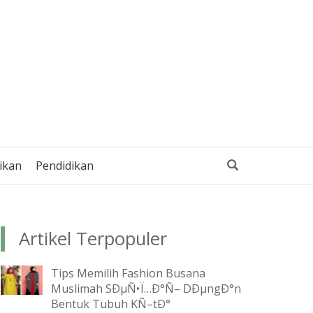
ikan
Pendidikan
Artikel Terpopuler
Tips Memilih Fashion Busana
Muslimah SÐµÑ•Ï…Ð°Ñ– DÐµngÐ°n
Bentuk Tubuh KÑ–tÐ°