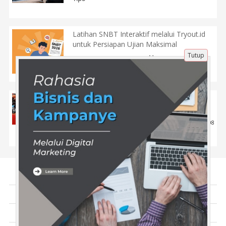
Latihan SNBT Interaktif melalui Tryout.id
untuk Persiapan Ujian Maksimal
Tutup
22 Feb 2026 |
141
Pendidikan
5 Cara Merawat Mesin Mobil Agar Tidak
Aus
22 Mei 2020 |
3008
Tips
Tentang Kami
Artikel
Disclaimer