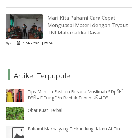
Mari Kita Pahami Cara Cepat
Menguasai Materi dengan Tryout
TNI Matematika Dasar
11 Mei 2025 |
649
Tips
Artikel Terpopuler
Tips Memilih Fashion Busana Muslimah SÐµÑ•Ï…
Ð°Ñ– DÐµngÐ°n Bentuk Tubuh KÑ–tÐ°
Obat Kuat Herbal
Pahami Makna yang Terkandung dalam At Tin