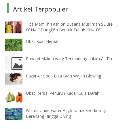
Artikel Terpopuler
Tips Memilih Fashion Busana Muslimah SÐµÑ•Ï…
Ð°Ñ– DÐµngÐ°n Bentuk Tubuh KÑ–tÐ°
Obat Kuat Herbal
Pahami Makna yang Terkandung dalam At Tin
Pakai Air Soda Bisa Bikin Wajah Glowing
Obat Herbal Penurun Kadar Gula Darah
Wisata Underwater Asyik Untuk Snorkeling,
Berenang Hingga Diving