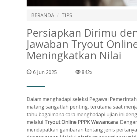
BERANDA
TIPS
Persiapkan Dirimu de
Jawaban Tryout Onlin
Meningkatkan Nilai
6 Jun 2025
842x
Dalam menghadapi seleksi Pegawai Pemerintah 
matang sangatlah penting, terutama saat menja
tahu bagaimana cara menghadapi ujian ini denga
melalui
Tryout Online PPPK Wawancara
. Denga
mendapatkan gambaran tentang jenis pertanya