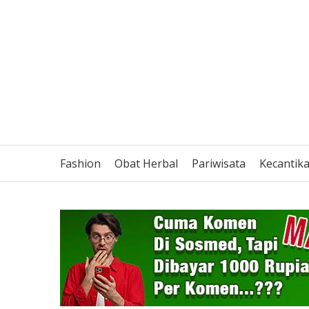
Fashion
Obat Herbal
Pariwisata
Kecantik