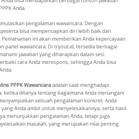
id, Anda bisa mendapatkan berbagai contoh jawaban
PPPK Anda.
nyimulasikan pengalaman wawancara. Dengan
serta bisa mempersiapkan diri lebih baik dan
l. Pemahaman ini akan memberikan Anda kepercayaan
n panel wawancara. Di tryout.id, tersedia berbagai
mahami jawaban yang diharapkan dalam sesi
rbaiki cara Anda merespons, sehingga Anda bisa
Anda.
nline PPPK Wawancara
adalah saat menghadapi
a, ketika ditanya tentang bagaimana Anda menangani
n menyampaikan sebuah pengalaman konkret. Anda
n yang Anda ambil untuk menyelesaikannya, serta hasil
hanya menunjukkan pengalaman Anda, tetapi juga
elesaikan masalah, yang merupakan nilai penting