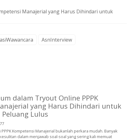
petensi Manajerial yang Harus Dihindari untuk
lasiWawancara
AsnInterview
um dalam Tryout Online PPPK
najerial yang Harus Dihindari untuk
 Peluang Lulus
77
i PPPK Kompetensi Manajerial bukanlah perkara mudah. Banyak
kesulitan dalam menjawab soal-soal yang sering kali memuat