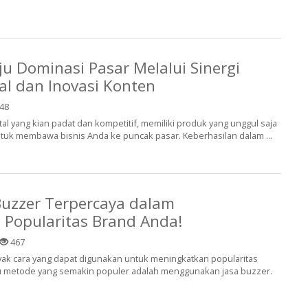
ju Dominasi Pasar Melalui Sinergi
al dan Inovasi Konten
48
tal yang kian padat dan kompetitif, memiliki produk yang unggul saja
untuk membawa bisnis Anda ke puncak pasar. Keberhasilan dalam ...
Buzzer Terpercaya dalam
Popularitas Brand Anda!
467
banyak cara yang dapat digunakan untuk meningkatkan popularitas
u metode yang semakin populer adalah menggunakan jasa buzzer.