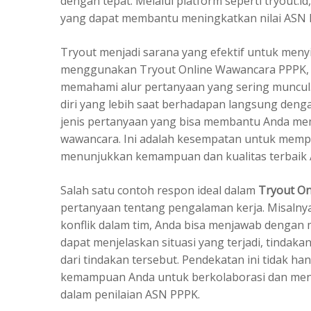
dengan tepat. Melalui platform seperti tryout.
yang dapat membantu meningkatkan nilai ASN 
Tryout menjadi sarana yang efektif untuk me
menggunakan Tryout Online Wawancara PPPK, pe
memahami alur pertanyaan yang sering muncu
diri yang lebih saat berhadapan langsung denga
jenis pertanyaan yang bisa membantu Anda me
wawancara. Ini adalah kesempatan untuk mempe
menunjukkan kemampuan dan kualitas terbaik 
Salah satu contoh respon ideal dalam
Tryout O
pertanyaan tentang pengalaman kerja. Misalny
konflik dalam tim, Anda bisa menjawab denga
dapat menjelaskan situasi yang terjadi, tindaka
dari tindakan tersebut. Pendekatan ini tidak 
kemampuan Anda untuk berkolaborasi dan meny
dalam penilaian ASN PPPK.