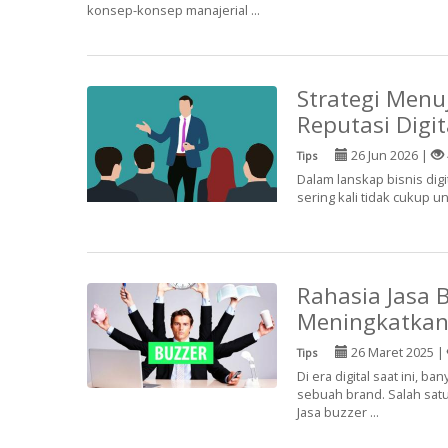
konsep-konsep manajerial ...
Strategi Menu
Reputasi Digit
26 Jun 2026 |
Tips
Dalam lanskap bisnis digi
sering kali tidak cukup 
Rahasia Jasa 
Meningkatkan 
26 Maret 2025 |
Tips
Di era digital saat ini, 
sebuah brand. Salah sat
Jasa buzzer ...