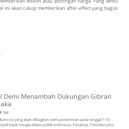
 memberikan diskon atau potongan harga. Yang tentu
 Hal ini akan cukup memberikan after-effect yang bagus
e
al Demi Menambah Dukungan Gibran
Raka
789
Bansos) yang akan dibagikan oleh pemerintah pada tanggal 1-13
jadi topik hangat dalam politik Indonesia. Pasalnya, Presiden Joko