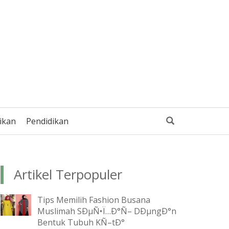
ikan
Pendidikan
Artikel Terpopuler
Tips Memilih Fashion Busana
Muslimah SÐµÑ•Ï…Ð°Ñ– DÐµngÐ°n
Bentuk Tubuh KÑ–tÐ°