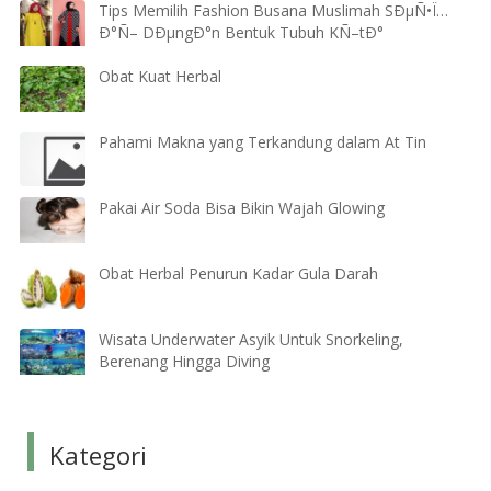
Tips Memilih Fashion Busana Muslimah SÐµÑ•Ï…
Ð°Ñ– DÐµngÐ°n Bentuk Tubuh KÑ–tÐ°
Obat Kuat Herbal
Pahami Makna yang Terkandung dalam At Tin
Pakai Air Soda Bisa Bikin Wajah Glowing
Obat Herbal Penurun Kadar Gula Darah
Wisata Underwater Asyik Untuk Snorkeling,
Berenang Hingga Diving
Kategori