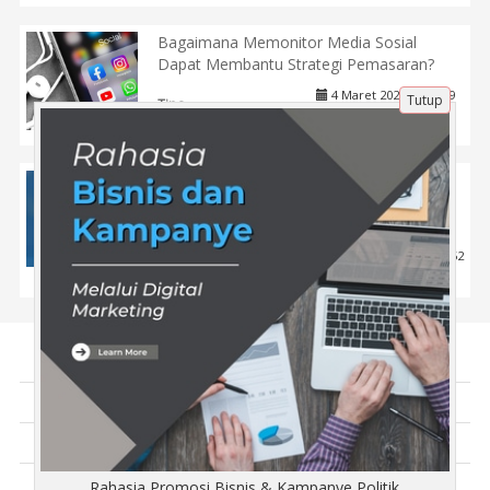
Bagaimana Memonitor Media Sosial
Dapat Membantu Strategi Pemasaran?
4 Maret 2025 |
479
Tutup
Tips
Strategi SEO Situs Web untuk Persaingan
2026 dalam Menghadapi Transformasi
Digital
20 Feb 2026 |
152
Tips
Tentang Kami
Artikel
Disclaimer
Rahasia Promosi Bisnis & Kampanye Politik