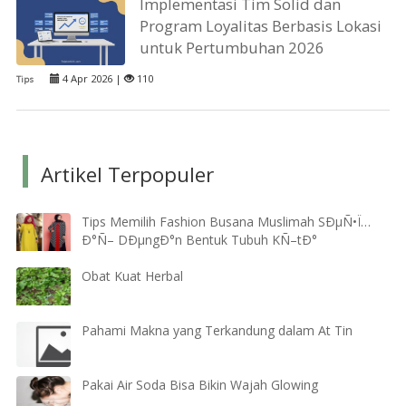
Implementasi Tim Solid dan
Program Loyalitas Berbasis Lokasi
untuk Pertumbuhan 2026
4 Apr 2026 |
110
Tips
Artikel Terpopuler
Tips Memilih Fashion Busana Muslimah SÐµÑ•Ï…
Ð°Ñ– DÐµngÐ°n Bentuk Tubuh KÑ–tÐ°
Obat Kuat Herbal
Pahami Makna yang Terkandung dalam At Tin
Pakai Air Soda Bisa Bikin Wajah Glowing