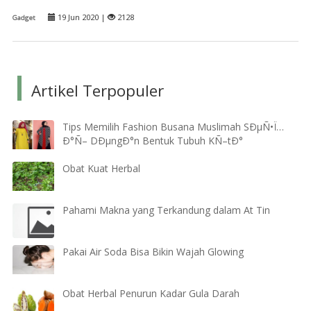
19 Jun 2020 |
2128
Gadget
Artikel Terpopuler
Tips Memilih Fashion Busana Muslimah SÐµÑ•Ï…
Ð°Ñ– DÐµngÐ°n Bentuk Tubuh KÑ–tÐ°
Obat Kuat Herbal
Pahami Makna yang Terkandung dalam At Tin
Pakai Air Soda Bisa Bikin Wajah Glowing
Obat Herbal Penurun Kadar Gula Darah