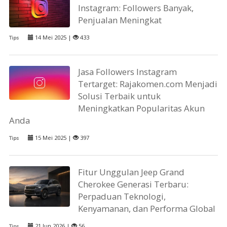
Instagram: Followers Banyak,
Penjualan Meningkat
14 Mei 2025 |
433
Tips
Jasa Followers Instagram
Tertarget: Rajakomen.com Menjadi
Solusi Terbaik untuk
Meningkatkan Popularitas Akun
Anda
15 Mei 2025 |
397
Tips
Fitur Unggulan Jeep Grand
Cherokee Generasi Terbaru:
Perpaduan Teknologi,
Kenyamanan, dan Performa Global
21 Jun 2026 |
56
Tips