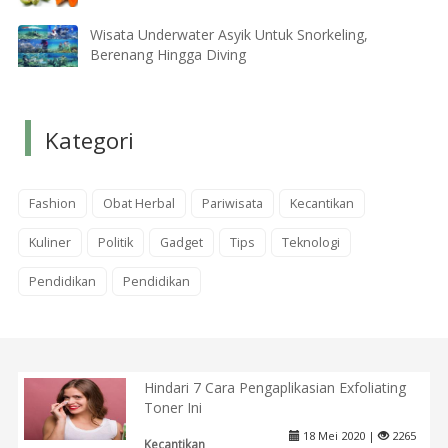
Wisata Underwater Asyik Untuk Snorkeling,
Berenang Hingga Diving
Kategori
Fashion
Obat Herbal
Pariwisata
Kecantikan
Kuliner
Politik
Gadget
Tips
Teknologi
Pendidikan
Pendidikan
Hindari 7 Cara Pengaplikasian Exfoliating
Toner Ini
18 Mei 2020 |
2265
Kecantikan