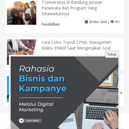
7 Universitas di Bandung Jurusan
Pariwisata dan Program Yang
Ditawarkannya
30 Mei 2024 |
951
Pendidikan
Cara Lolos Tryout CPNS: Manajemen
Waktu Efektif Saat Mengerjakan Soal
Tutup
29 Apr 2025 |
667
Pendidikan
Tren Terkini dalam Publikasi Media Sosial
Produk Baru
11 Apr 2025 |
454
Teknologi
Tentang Kami