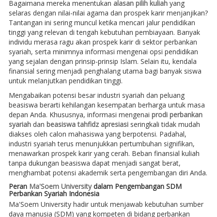
Bagaimana mereka menentukan
alasan pilih kuliah
yang
selaras dengan nilai-nilai agama dan prospek karir menjanjikan?
Tantangan ini sering muncul ketika mencari jalur pendidikan
tinggi yang relevan di tengah kebutuhan pembiayaan. Banyak
individu merasa ragu akan prospek karir di sektor perbankan
syariah, serta minimnya informasi mengenai opsi pendidikan
yang sejalan dengan prinsip-prinsip Islam. Selain itu, kendala
finansial sering menjadi penghalang utama bagi banyak siswa
untuk melanjutkan pendidikan tinggi.
Mengabaikan potensi besar industri syariah dan peluang
beasiswa berarti kehilangan kesempatan berharga untuk masa
depan Anda. Khususnya, informasi mengenai
prodi perbankan
syariah
dan
beasiswa tahfidz apresiasi
seringkali tidak mudah
diakses oleh calon mahasiswa yang berpotensi. Padahal,
industri syariah terus menunjukkan pertumbuhan signifikan,
menawarkan prospek karir yang cerah. Beban finansial kuliah
tanpa dukungan beasiswa dapat menjadi sangat berat,
menghambat potensi akademik serta pengembangan diri Anda.
Peran
Ma'Soem University
dalam Pengembangan SDM
Perbankan Syariah Indonesia
Ma'Soem University hadir untuk menjawab kebutuhan sumber
daya manusia (SDM) yang kompeten di bidang perbankan