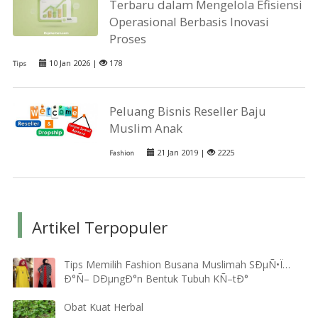
Terbaru dalam Mengelola Efisiensi
Operasional Berbasis Inovasi
Proses
10 Jan 2026 |
178
Tips
Peluang Bisnis Reseller Baju
Muslim Anak
21 Jan 2019 |
2225
Fashion
Artikel Terpopuler
Tips Memilih Fashion Busana Muslimah SÐµÑ•Ï…
Ð°Ñ– DÐµngÐ°n Bentuk Tubuh KÑ–tÐ°
Obat Kuat Herbal