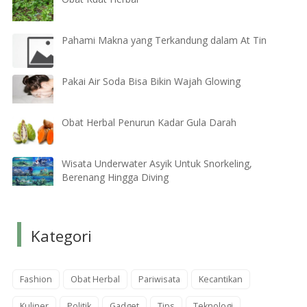
Pahami Makna yang Terkandung dalam At Tin
Pakai Air Soda Bisa Bikin Wajah Glowing
Obat Herbal Penurun Kadar Gula Darah
Wisata Underwater Asyik Untuk Snorkeling,
Berenang Hingga Diving
Kategori
Fashion
Obat Herbal
Pariwisata
Kecantikan
Kuliner
Politik
Gadget
Tips
Teknologi