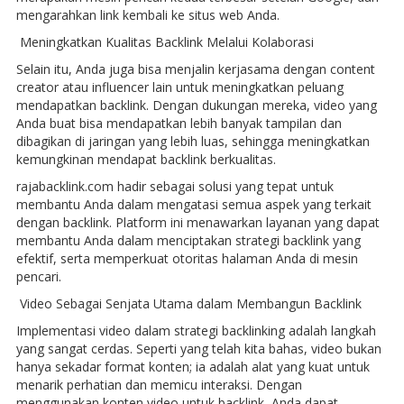
mengarahkan link kembali ke situs web Anda.
Meningkatkan Kualitas Backlink Melalui Kolaborasi
Selain itu, Anda juga bisa menjalin kerjasama dengan content
creator atau influencer lain untuk meningkatkan peluang
mendapatkan backlink. Dengan dukungan mereka, video yang
Anda buat bisa mendapatkan lebih banyak tampilan dan
dibagikan di jaringan yang lebih luas, sehingga meningkatkan
kemungkinan mendapat backlink berkualitas.
rajabacklink.com hadir sebagai solusi yang tepat untuk
membantu Anda dalam mengatasi semua aspek yang terkait
dengan backlink. Platform ini menawarkan layanan yang dapat
membantu Anda dalam menciptakan strategi backlink yang
efektif, serta memperkuat otoritas halaman Anda di mesin
pencari.
Video Sebagai Senjata Utama dalam Membangun Backlink
Implementasi video dalam strategi backlinking adalah langkah
yang sangat cerdas. Seperti yang telah kita bahas, video bukan
hanya sekadar format konten; ia adalah alat yang kuat untuk
menarik perhatian dan memicu interaksi. Dengan
menggunakan konten video untuk backlink, Anda dapat