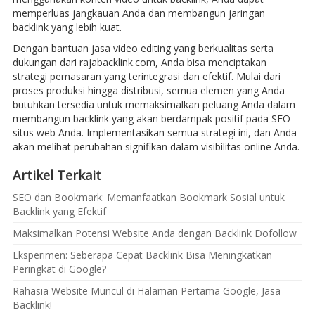
memperluas jangkauan Anda dan membangun jaringan
backlink yang lebih kuat.
Dengan bantuan jasa video editing yang berkualitas serta
dukungan dari rajabacklink.com, Anda bisa menciptakan
strategi pemasaran yang terintegrasi dan efektif. Mulai dari
proses produksi hingga distribusi, semua elemen yang Anda
butuhkan tersedia untuk memaksimalkan peluang Anda dalam
membangun backlink yang akan berdampak positif pada SEO
situs web Anda. Implementasikan semua strategi ini, dan Anda
akan melihat perubahan signifikan dalam visibilitas online Anda.
Artikel Terkait
SEO dan Bookmark: Memanfaatkan Bookmark Sosial untuk
Backlink yang Efektif
Maksimalkan Potensi Website Anda dengan Backlink Dofollow
Eksperimen: Seberapa Cepat Backlink Bisa Meningkatkan
Peringkat di Google?
Rahasia Website Muncul di Halaman Pertama Google, Jasa
Backlink!