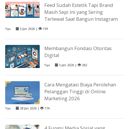
Feed Sudah Estetik Tapi Brand
Masih Sepi Ini yang Sering
Terlewat Saat Bangun Instagram
5 Jan 2026 |
199
Tips
Membangun Fondasi Otoritas
Digital
5 Jan 2026 |
282
Tips
Cara Mengatasi Biaya Perolehan
Pelanggan Tinggi di Online
Marketing 2026
28 Jan 2026 |
174
Tips
4 Fungsi Media Sosial yang