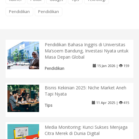
Pendidikan
Pendidikan
Pendidikan Bahasa Inggris di Universitas
Ma’soem Bandung, Investasi Nyata untuk
Masa Depan Global
15 Jan 2026 |
159
Pendidikan
Bisnis Kekinian 2025: Niche Market Aneh
Tapi Nyata
11 Apr 2025 |
415
Tips
Media Monitoring: Kunci Sukses Menjaga
Citra Merek di Dunia Digital