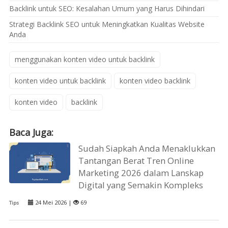
Backlink untuk SEO: Kesalahan Umum yang Harus Dihindari
Strategi Backlink SEO untuk Meningkatkan Kualitas Website
Anda
menggunakan konten video untuk backlink
konten video untuk backlink
konten video backlink
konten video
backlink
Baca Juga:
Sudah Siapkah Anda Menaklukkan
Tantangan Berat Tren Online
Marketing 2026 dalam Lanskap
Digital yang Semakin Kompleks
24 Mei 2026 |
69
Tips