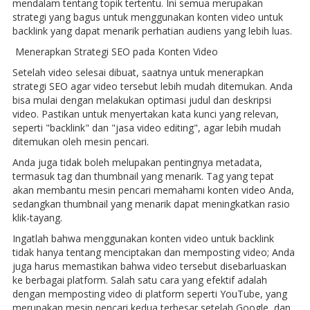
mendalam tentang topik tertentu. Ini semua merupakan
strategi yang bagus untuk menggunakan konten video untuk
backlink yang dapat menarik perhatian audiens yang lebih luas.
Menerapkan Strategi SEO pada Konten Video
Setelah video selesai dibuat, saatnya untuk menerapkan
strategi SEO agar video tersebut lebih mudah ditemukan. Anda
bisa mulai dengan melakukan optimasi judul dan deskripsi
video. Pastikan untuk menyertakan kata kunci yang relevan,
seperti "backlink" dan "jasa video editing", agar lebih mudah
ditemukan oleh mesin pencari.
Anda juga tidak boleh melupakan pentingnya metadata,
termasuk tag dan thumbnail yang menarik. Tag yang tepat
akan membantu mesin pencari memahami konten video Anda,
sedangkan thumbnail yang menarik dapat meningkatkan rasio
klik-tayang.
Ingatlah bahwa menggunakan konten video untuk backlink
tidak hanya tentang menciptakan dan memposting video; Anda
juga harus memastikan bahwa video tersebut disebarluaskan
ke berbagai platform. Salah satu cara yang efektif adalah
dengan memposting video di platform seperti YouTube, yang
merupakan mesin pencari kedua terbesar setelah Google, dan