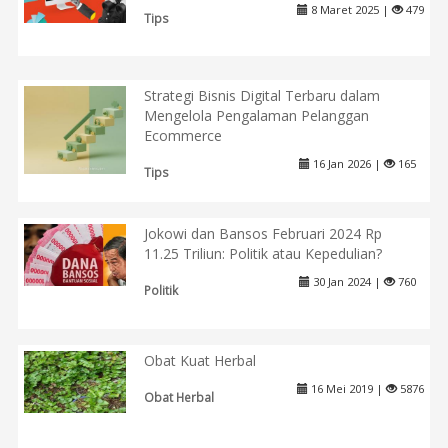
8 Maret 2025 |
479
Tips
Strategi Bisnis Digital Terbaru dalam
Mengelola Pengalaman Pelanggan
Ecommerce
16 Jan 2026 |
165
Tips
Jokowi dan Bansos Februari 2024 Rp
11.25 Triliun: Politik atau Kepedulian?
30 Jan 2024 |
760
Politik
Obat Kuat Herbal
16 Mei 2019 |
5876
Obat Herbal