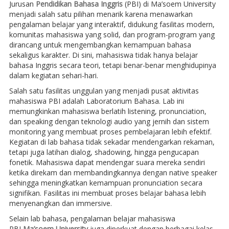
Jurusan
Pendidikan Bahasa Inggris
(PBI) di Ma’soem University
menjadi salah satu pilihan menarik karena menawarkan
pengalaman belajar yang interaktif, didukung fasilitas modern,
komunitas mahasiswa yang solid, dan program-program yang
dirancang untuk mengembangkan kemampuan bahasa
sekaligus karakter. Di sini, mahasiswa tidak hanya belajar
bahasa Inggris secara teori, tetapi benar-benar menghidupinya
dalam kegiatan sehari-hari.
Salah satu fasilitas unggulan yang menjadi pusat aktivitas
mahasiswa PBI adalah Laboratorium Bahasa. Lab ini
memungkinkan mahasiswa berlatih listening, pronunciation,
dan speaking dengan teknologi audio yang jernih dan sistem
monitoring yang membuat proses pembelajaran lebih efektif.
Kegiatan di lab bahasa tidak sekadar mendengarkan rekaman,
tetapi juga latihan dialog, shadowing, hingga pengucapan
fonetik. Mahasiswa dapat mendengar suara mereka sendiri
ketika direkam dan membandingkannya dengan native speaker
sehingga meningkatkan kemampuan pronunciation secara
signifikan. Fasilitas ini membuat proses belajar bahasa lebih
menyenangkan dan immersive.
Selain lab bahasa, pengalaman belajar mahasiswa
PBI
Ma’soem University
juga diperkuat dengan berbagai kelas