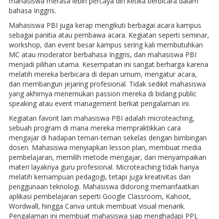
mahasiswa merasa lebih percaya diri ketika berbicara dalam
bahasa Inggris.
Mahasiswa PBI juga kerap mengikuti berbagai acara kampus
sebagai panitia atau pembawa acara. Kegiatan seperti seminar,
workshop, dan event besar kampus sering kali membutuhkan
MC atau moderator berbahasa Inggris, dan mahasiswa PBI
menjadi pilihan utama. Kesempatan ini sangat berharga karena
melatih mereka berbicara di depan umum, mengatur acara,
dan membangun jejaring profesional. Tidak sedikit mahasiswa
yang akhirnya menemukan passion mereka di bidang public
speaking atau event management berkat pengalaman ini.
Kegiatan favorit lain mahasiswa PBI adalah microteaching,
sebuah program di mana mereka mempraktikkan cara
mengajar di hadapan teman-teman sekelas dengan bimbingan
dosen. Mahasiswa menyiapkan lesson plan, membuat media
pembelajaran, memilih metode mengajar, dan menyampaikan
materi layaknya guru profesional. Microteaching tidak hanya
melatih kemampuan pedagogi, tetapi juga kreativitas dan
penggunaan teknologi. Mahasiswa didorong memanfaatkan
aplikasi pembelajaran seperti Google Classroom, Kahoot,
Wordwall, hingga Canva untuk membuat visual menarik.
Pengalaman ini membuat mahasiswa siap menghadapi PPL