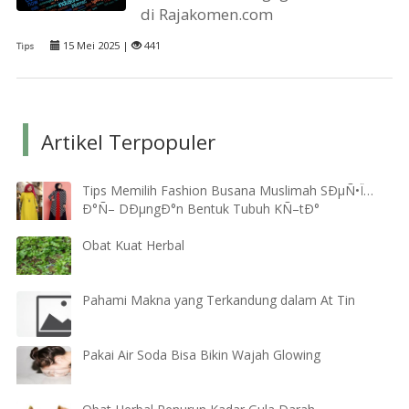
di Rajakomen.com
15 Mei 2025 |
441
Tips
Artikel Terpopuler
Tips Memilih Fashion Busana Muslimah SÐµÑ•Ï…
Ð°Ñ– DÐµngÐ°n Bentuk Tubuh KÑ–tÐ°
Obat Kuat Herbal
Pahami Makna yang Terkandung dalam At Tin
Pakai Air Soda Bisa Bikin Wajah Glowing