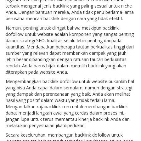
terbaik mengenai jenis backlink yang paling sesuai untuk niche
Anda. Dengan bantuan mereka, Anda tidak perlu berlama-lama
berusaha mencari backlink dengan cara yang tidak efektif.
Namun, penting untuk diingat bahwa meskipun backlink
dofollow untuk website adalah komponen yang sangat penting
dalam strategi SEO, kualitas selalu lebih penting daripada
kuantitas. Mendapatkan beberapa tautan berkualitas tinggi dari
sumber yang relevan dapat memberikan dampak yang jauh
lebih besar dibandingkan dengan ratusan tautan berkualitas
rendah. Anda harus bijak dalam memilih backlink yang akan
diterapkan pada website Anda.
Mengembangkan backlink dofollow untuk website bukanlah hal
yang bisa Anda capai dalam semalam, namun dengan strategi
yang dampak dan perencanaan yang baik, Anda akan melihat
hasil yang positif dalam waktu yang tidak terlalu lama.
Mengandalkan rajabacklink.com untuk membangun backlink
dapat menjadi langkah awal yang cerdas dalam proses ini.
Jangan lupa untuk terus memantau kinerja backlink Anda dan
melakukan penyesuaian jika diperlukan.
Secara keseluruhan, membangun backlink dofollow untuk