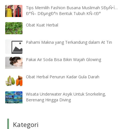
Tips Memilih Fashion Busana Muslimah SÐµÑ•Ï…
Ð°Ñ– DÐµngÐ°n Bentuk Tubuh KÑ–tÐ°
Obat Kuat Herbal
Pahami Makna yang Terkandung dalam At Tin
Pakai Air Soda Bisa Bikin Wajah Glowing
Obat Herbal Penurun Kadar Gula Darah
Wisata Underwater Asyik Untuk Snorkeling,
Berenang Hingga Diving
Kategori