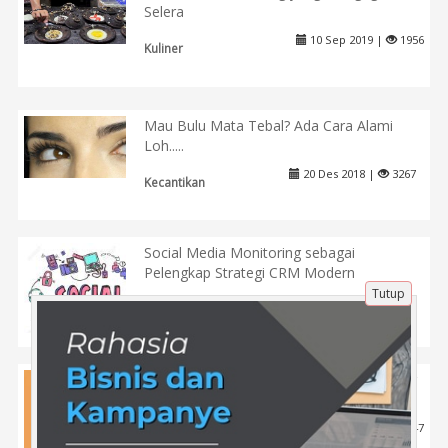
Selera
10 Sep 2019 |
1956
Kuliner
Mau Bulu Mata Tebal? Ada Cara Alami
Loh.....
20 Des 2018 |
3267
Kecantikan
Social Media Monitoring sebagai
Pelengkap Strategi CRM Modern
Tutup
11 Maret 2025 |
511
Tips
Strategi Meningkatkan Konsistensi Belajar
dalam Persiapan Ujian Masuk ITB
10 Feb 2026 |
147
Pendidikan