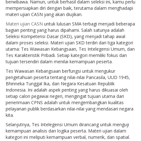
berwibawa. Namun, untuk berhasil dalam seleksi ini, kamu perlu
mempersiapkan diri dengan baik, terutama dalam menghadapi
materi ujian CASN yang akan diujikan.
Materi ujian CASN
untuk lulusan SMA terbagi menjadi beberapa
bagian penting yang harus dipahami. Salah satunya adalah
Seleksi Kompetensi Dasar (SKD), yang menjadi tahap awal
dalam proses seleksi. Materi ujian SKD terdiri dari tiga kategori
utama: Tes Wawasan Kebangsaan, Tes Intelegensi Umum, dan
Tes Karakteristik Pribadi. Setiap kategori memiliki fokus dan
tujuan tersendiri dalam menilai kemampuan peserta.
Tes Wawasan Kebangsaan berfungsi untuk mengukur
pengetahuan peserta tentang nilai-nilai Pancasila, UUD 1945,
Bhinneka Tunggal Ika, dan Negara Kesatuan Republik
Indonesia. Ini adalah aspek penting yang harus dikuasai oleh
setiap calon pegawai negeri, mengingat tujuan utama dari
penerimaan CPNS adalah untuk mengembangkan kualitas
pelayanan publik berdasarkan nilai-nilai yang mendasari negara
kita.
Selanjutnya, Tes Intelegensi Umum dirancang untuk menguji
kemampuan analisis dan logika peserta. Materi ujian dalam
kategori ini meliputi kemampuan verbal, numerik, dan spatial.