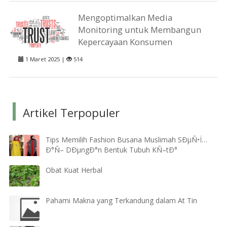
Mengoptimalkan Media
Monitoring untuk Membangun
Kepercayaan Konsumen
1 Maret 2025 |
514
Artikel Terpopuler
Tips Memilih Fashion Busana Muslimah SÐµÑ•Ï…
Ð°Ñ– DÐµngÐ°n Bentuk Tubuh KÑ–tÐ°
Obat Kuat Herbal
Pahami Makna yang Terkandung dalam At Tin