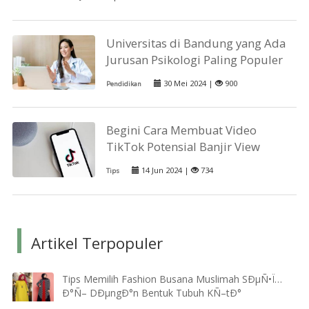
Universitas di Bandung yang Ada
Jurusan Psikologi Paling Populer
30 Mei 2024 |
900
Pendidikan
Begini Cara Membuat Video
TikTok Potensial Banjir View
14 Jun 2024 |
734
Tips
Artikel Terpopuler
Tips Memilih Fashion Busana Muslimah SÐµÑ•Ï…
Ð°Ñ– DÐµngÐ°n Bentuk Tubuh KÑ–tÐ°