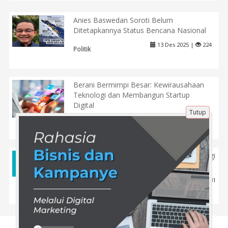
Anies Baswedan Soroti Belum
Ditetapkannya Status Bencana Nasional
13 Des 2025 |
224
Politik
Berani Bermimpi Besar: Kewirausahaan
Teknologi dan Membangun Startup
Digital
Tutup
11 Agu 2023 |
1118
Teknologi
Dari Konten Biasa Jadi Fenomenal: Strategi
yang Harus Kamu Coba
24 Maret 2025 |
531
Tips