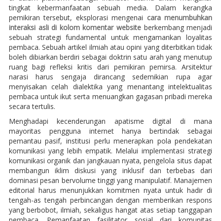
tingkat kebermanfaatan sebuah media. Dalam kerangka
pemikiran tersebut, eksplorasi mengenai
cara menumbuhkan
interaksi asli di kolom komentar website
berkembang menjadi
sebuah strategi fundamental untuk mengamankan loyalitas
pembaca. Sebuah artikel ilmiah atau opini yang diterbitkan tidak
boleh dibiarkan berdiri sebagai doktrin satu arah yang menutup
ruang bagi refleksi kritis dari pemikiran pemirsa. Arsitektur
narasi harus sengaja dirancang sedemikian rupa agar
menyisakan celah dialektika yang menantang intelektualitas
pembaca untuk ikut serta menuangkan gagasan pribadi mereka
secara tertulis.
Menghadapi kecenderungan apatisme digital di mana
mayoritas pengguna internet hanya bertindak sebagai
pemantau pasif, institusi perlu menerapkan pola pendekatan
komunikasi yang lebih empatik. Melalui implementasi strategi
komunikasi organik dan jangkauan nyata, pengelola situs dapat
membangun iklim diskusi yang inklusif dan terbebas dari
dominasi pesan bervolume tinggi yang manipulatif. Manajemen
editorial harus menunjukkan komitmen nyata untuk hadir di
tengah-as tengah perbincangan dengan memberikan respons
yang berbobot, ilmiah, sekaligus hangat atas setiap tanggapan
pembaca. Pemanfaatan fasilitator sosial dari komunitas