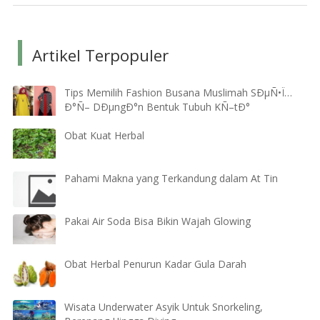
Artikel Terpopuler
Tips Memilih Fashion Busana Muslimah SÐµÑ•Ï…
Ð°Ñ– DÐµngÐ°n Bentuk Tubuh KÑ–tÐ°
Obat Kuat Herbal
Pahami Makna yang Terkandung dalam At Tin
Pakai Air Soda Bisa Bikin Wajah Glowing
Obat Herbal Penurun Kadar Gula Darah
Wisata Underwater Asyik Untuk Snorkeling,