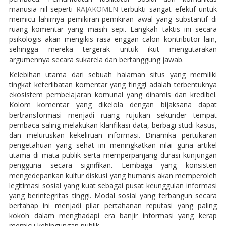
manusia riil seperti
RAJAKOMEN
terbukti sangat efektif untuk
memicu lahirnya pemikiran-pemikiran awal yang substantif di
ruang komentar yang masih sepi. Langkah taktis ini secara
psikologis akan mengikis rasa enggan calon kontributor lain,
sehingga mereka tergerak untuk ikut mengutarakan
argumennya secara sukarela dan bertanggung jawab.
Kelebihan utama dari sebuah halaman situs yang memiliki
tingkat keterlibatan komentar yang tinggi adalah terbentuknya
ekosistem pembelajaran komunal yang dinamis dan kredibel.
Kolom komentar yang dikelola dengan bijaksana dapat
bertransformasi menjadi ruang rujukan sekunder tempat
pembaca saling melakukan klarifikasi data, berbagi studi kasus,
dan meluruskan kekeliruan informasi. Dinamika pertukaran
pengetahuan yang sehat ini meningkatkan nilai guna artikel
utama di mata publik serta memperpanjang durasi kunjungan
pengguna secara signifikan. Lembaga yang konsisten
mengedepankan kultur diskusi yang humanis akan memperoleh
legitimasi sosial yang kuat sebagai pusat keunggulan informasi
yang berintegritas tinggi. Modal sosial yang terbangun secara
bertahap ini menjadi pilar pertahanan reputasi yang paling
kokoh dalam menghadapi era banjir informasi yang kerap
memicu kebingungan publik.