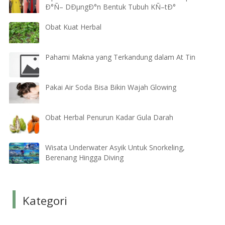
Ð°Ñ– DÐµngÐ°n Bentuk Tubuh KÑ–tÐ°
Obat Kuat Herbal
Pahami Makna yang Terkandung dalam At Tin
Pakai Air Soda Bisa Bikin Wajah Glowing
Obat Herbal Penurun Kadar Gula Darah
Wisata Underwater Asyik Untuk Snorkeling,
Berenang Hingga Diving
Kategori