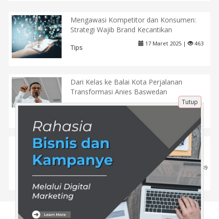
Mengawasi Kompetitor dan Konsumen:
Strategi Wajib Brand Kecantikan
17 Maret 2025 |
463
Tips
Dari Kelas ke Balai Kota Perjalanan
Transformasi Anies Baswedan
Tutup
12 Sep 2025 |
341
Pendidikan
ROI Sosial Media: Bagaimana Cara
Mengukurnya Secara Akurat?
12 Maret 2025 |
489
Politik
Tentang Kami