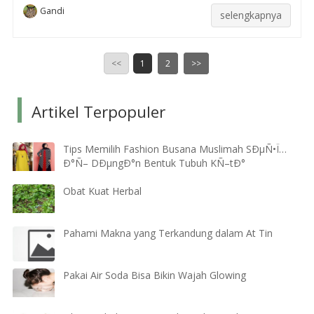
Gandi
selengkapnya
<<
1
2
>>
Artikel Terpopuler
Tips Memilih Fashion Busana Muslimah SÐµÑ•Ï…
Ð°Ñ– DÐµngÐ°n Bentuk Tubuh KÑ–tÐ°
Obat Kuat Herbal
Pahami Makna yang Terkandung dalam At Tin
Pakai Air Soda Bisa Bikin Wajah Glowing