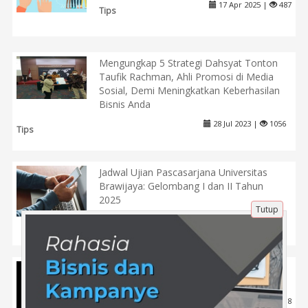
17 Apr 2025 |
487
Tips
Mengungkap 5 Strategi Dahsyat Tonton
Taufik Rachman, Ahli Promosi di Media
Sosial, Demi Meningkatkan Keberhasilan
Bisnis Anda
28 Jul 2023 |
1056
Tips
Jadwal Ujian Pascasarjana Universitas
Brawijaya: Gelombang I dan II Tahun
2025
Tutup
26 Apr 2025 |
580
Pendidikan
Mengapa Investor Harus Memahami
Sentimen Berita?
4 Maret 2025 |
418
Tips