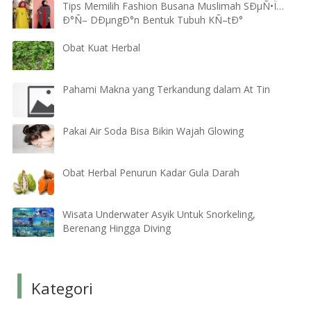
Tips Memilih Fashion Busana Muslimah SÐµÑ•Ï…
Ð°Ñ– DÐµngÐ°n Bentuk Tubuh KÑ–tÐ°
Obat Kuat Herbal
Pahami Makna yang Terkandung dalam At Tin
Pakai Air Soda Bisa Bikin Wajah Glowing
Obat Herbal Penurun Kadar Gula Darah
Wisata Underwater Asyik Untuk Snorkeling,
Berenang Hingga Diving
Kategori