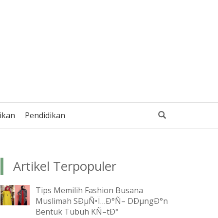
ikan
Pendidikan
Artikel Terpopuler
Tips Memilih Fashion Busana
Muslimah SÐµÑ•Ï…Ð°Ñ– DÐµngÐ°n
Bentuk Tubuh KÑ–tÐ°