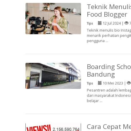
Teknik Menuli
Food Blogger
12 Jul 2024 |
7
Tips
Teknik menulis bio Insta
menarik perhatian pengiku
pengguna ...
Boarding Scho
Bandung
10 Mei 2023 |
Tips
Pesantren adalah lembaga
dari masyarakat Indonesi
belajar ...
Cara Cepat Me