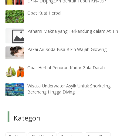
Ð°Ñ– DÐµngÐ°n Bentuk Tubuh KÑ–tÐ°
Obat Kuat Herbal
Pahami Makna yang Terkandung dalam At Tin
Pakai Air Soda Bisa Bikin Wajah Glowing
Obat Herbal Penurun Kadar Gula Darah
Wisata Underwater Asyik Untuk Snorkeling,
Berenang Hingga Diving
Kategori