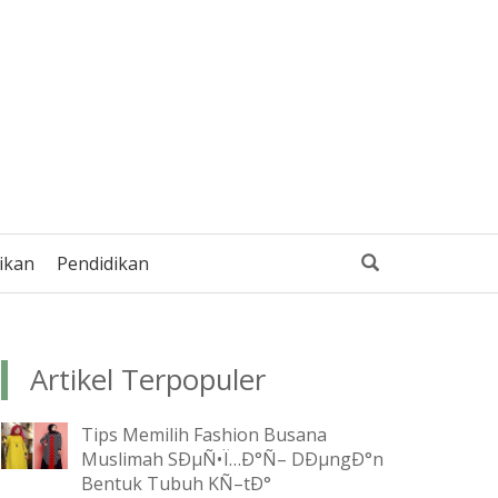
ikan
Pendidikan
Artikel Terpopuler
Tips Memilih Fashion Busana
Muslimah SÐµÑ•Ï…Ð°Ñ– DÐµngÐ°n
Bentuk Tubuh KÑ–tÐ°