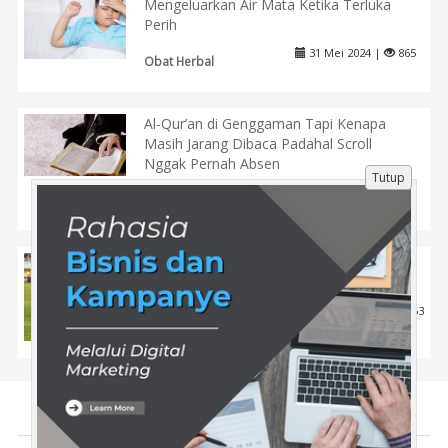
Mengeluarkan Air Mata Ketika Terluka
Perih
31 Mei 2024 |
865
Obat Herbal
Al-Qur’an di Genggaman Tapi Kenapa
Masih Jarang Dibaca Padahal Scroll
Nggak Pernah Absen
Tutup
24 Des 2025 |
282
Tips
Hasil Piala Presiden: Persib Bandung
Berhasil Menundukkan PSM Makassar
22 Jul 2024 |
663
Tentang Kami