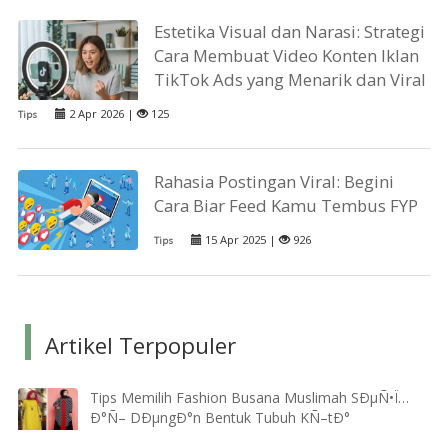
Estetika Visual dan Narasi: Strategi
Cara Membuat Video Konten Iklan
TikTok Ads yang Menarik dan Viral
2 Apr 2026 |
125
Tips
Rahasia Postingan Viral: Begini
Cara Biar Feed Kamu Tembus FYP
15 Apr 2025 |
926
Tips
Artikel Terpopuler
Tips Memilih Fashion Busana Muslimah SÐµÑ•Ï…
Ð°Ñ– DÐµngÐ°n Bentuk Tubuh KÑ–tÐ°