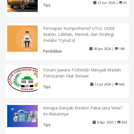
27 Jun 2026 |
45
Tips
Persiapan Komprehensif UTUL UGM:
Materi, Latihan, Mental, dan Strategi
melalui Tryout.id
30 Jan 2026 |
188
Pendidikan
Forum Jawara FORKABI Menjadi Wadah
Pelestarian Silat Betawi
12 Jul 2024 |
646
Tips
Kenapa Banyak Kreator Pakai Jasa View?
Ini Alasannya
8 Apr 2025 |
454
Tips