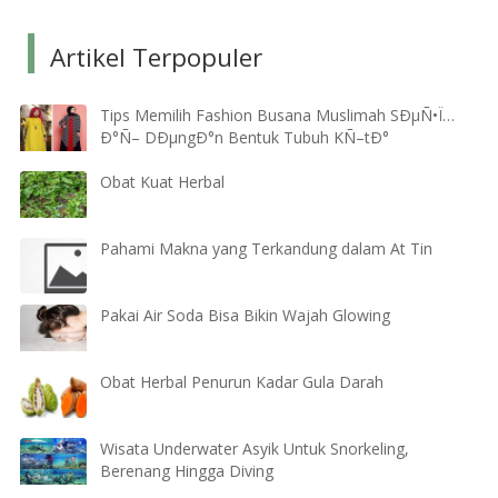
Artikel Terpopuler
Tips Memilih Fashion Busana Muslimah SÐµÑ•Ï…
Ð°Ñ– DÐµngÐ°n Bentuk Tubuh KÑ–tÐ°
Obat Kuat Herbal
Pahami Makna yang Terkandung dalam At Tin
Pakai Air Soda Bisa Bikin Wajah Glowing
Obat Herbal Penurun Kadar Gula Darah
Wisata Underwater Asyik Untuk Snorkeling,
Berenang Hingga Diving